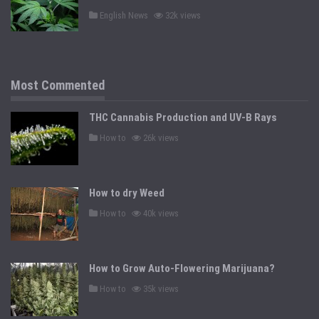
P
English News
32k views
o
s
t
e
d
i
n
Most Commented
THC Cannabis Production and UV-B Rays
P
How to
26k views
o
s
t
e
d
How to dry Weed
i
n
P
How to
40k views
o
s
t
e
d
How to Grow Auto-Flowering Marijuana?
i
n
P
How to
35k views
o
s
t