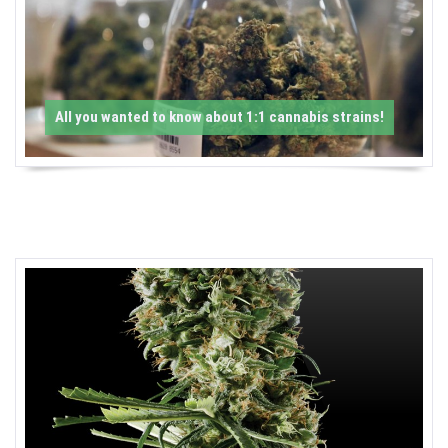
-
C
a
All you wanted to know about 1:1 cannabis strains!
n
n
a
b
i
s
N
e
w