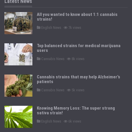
Latest News
All you wanted to know about 1:1 cannabis
strains!
P
English News
7k views
o
s
t
e
Top balanced strains for medical marijuana
d
users
i
n
P
Cannabis News
8k views
o
s
t
e
Cannabis strains that may help Alzheimer’s
d
patients
i
n
P
Cannabis News
5k views
o
s
t
e
Knowing Memory Loss: The super strong
d
sativa strain!
i
n
P
English News
6k views
o
s