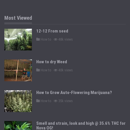
t
e
d
i
n
Most Viewed
12-12 From seed
P
How to
48k views
o
s
t
e
d
How to dry Weed
i
n
P
How to
40k views
o
s
t
e
d
How to Grow Auto-Flowering Marijuana?
i
n
P
How to
35k views
o
s
t
e
d
Smell and strain, look and high @ 35.6% THC for
i
n
Nova OG!