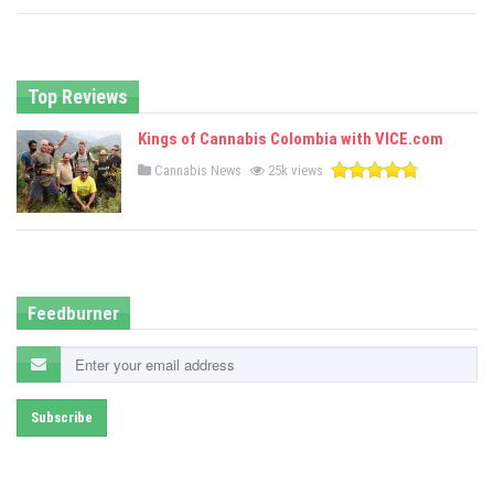
t
e
d
i
n
Top Reviews
Kings of Cannabis Colombia with VICE.com
P
Cannabis News
25k views
o
s
t
e
d
i
n
Feedburner