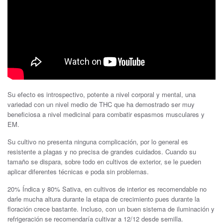
Su efecto es introspectivo, potente a nivel corporal y mental, una
variedad con un nivel medio de THC que ha demostrado ser muy
beneficiosa a nivel medicinal para combatir espasmos musculares y
EM.
Su cultivo no presenta ninguna complicación, por lo general es
resistente a plagas y no precisa de grandes cuidados. Cuando su
tamaño se dispara, sobre todo en cultivos de exterior, se le pueden
aplicar diferentes técnicas e poda sin problemas.
20% Índica y 80% Sativa, en cultivos de interior es recomendable no
darle mucha altura durante la etapa de crecimiento pues durante la
floración crece bastante. Incluso, con un buen sistema de iluminación y
refrigeración se recomendaría cultivar a 12/12 desde semilla.