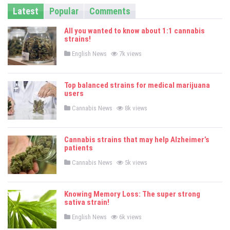
Latest
Popular
Comments
All you wanted to know about 1:1 cannabis
strains!
P
English News
7k views
o
s
t
e
Top balanced strains for medical marijuana
d
users
i
n
P
Cannabis News
8k views
o
s
t
e
Cannabis strains that may help Alzheimer’s
d
patients
i
n
P
Cannabis News
5k views
o
s
t
e
Knowing Memory Loss: The super strong
d
sativa strain!
i
n
P
English News
6k views
o
s