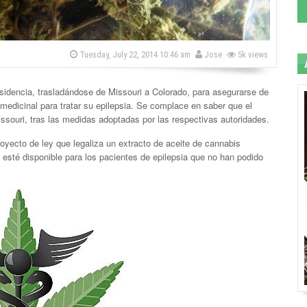
b
P
Tuesday, July 22, 2014 10:46 am
Jose
5k views
o
y
s
t
e
idencia, trasladándose de Missouri a Colorado, para asegurarse de
d
 medicinal para tratar su epilepsia. Se complace en saber que el
o
n
issouri, tras las medidas adoptadas por las respectivas autoridades.
oyecto de ley que legaliza un extracto de aceite de cannabis
 esté disponible para los pacientes de epilepsia que no han podido