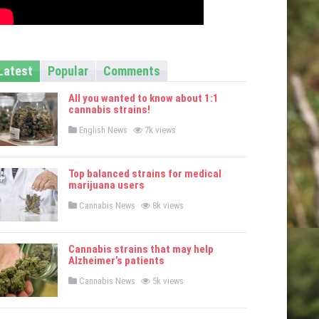
Latest
Popular
Comments
All you wanted to know about 1:1
cannabis strains!
P
English News
7k views
o
s
t
e
Top balanced strains for medical
d
marijuana users
i
n
P
Cannabis News
8k views
o
s
t
e
Cannabis strains that may help
d
Alzheimer’s patients
i
n
P
Cannabis News
5k views
o
s
t
e