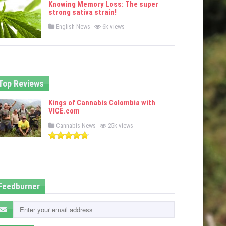
Knowing Memory Loss: The super
d
strong sativa strain!
i
n
P
English News
6k views
o
s
t
e
d
i
n
Top Reviews
Kings of Cannabis Colombia with
VICE.com
P
Cannabis News
25k views
o
s
t
e
d
i
n
Feedburner