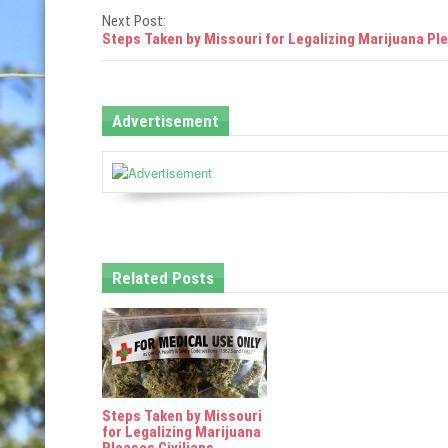
o
Next Post:
s
Steps Taken by Missouri for Legalizing Marijuana Ple
t
n
Advertisement
a
v
i
g
Related Posts
a
t
i
o
Steps Taken by Missouri
n
for Legalizing Marijuana
Pleases Civilians