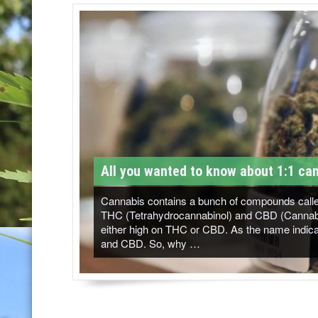
T
M
-
C
a
n
n
All you wanted to know about 1:1 can
a
b
Cannabis contains a bunch of compounds called
THC (Tetrahydrocannabinol) and CBD (Cannabidi
i
either high on THC or CBD. As the name indicat
and CBD. So, why …
s
N
e