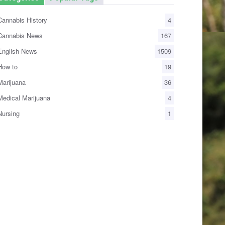
annabis History
4
annabis News
167
nglish News
1509
ow to
19
arijuana
36
edical Marijuana
4
ursing
1