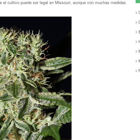
e el cultivo puede ser legal en Missouri, aunque con muchas medidas
C
C
E
H
M
M
N